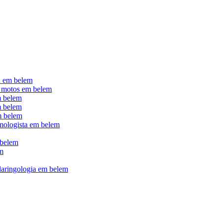
ia em belem
e motos em belem
m belem
m belem
em belem
lmologista em belem
 belem
em
olaringologia em belem