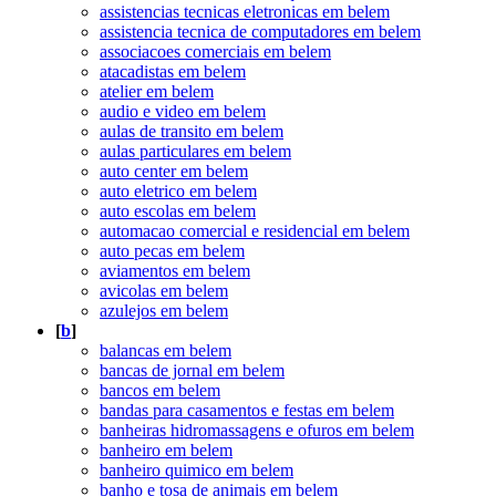
assistencias tecnicas eletronicas em belem
assistencia tecnica de computadores em belem
associacoes comerciais em belem
atacadistas em belem
atelier em belem
audio e video em belem
aulas de transito em belem
aulas particulares em belem
auto center em belem
auto eletrico em belem
auto escolas em belem
automacao comercial e residencial em belem
auto pecas em belem
aviamentos em belem
avicolas em belem
azulejos em belem
[
b
]
balancas em belem
bancas de jornal em belem
bancos em belem
bandas para casamentos e festas em belem
banheiras hidromassagens e ofuros em belem
banheiro em belem
banheiro quimico em belem
banho e tosa de animais em belem