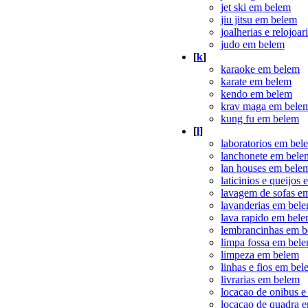
jet ski em belem
jiu jitsu em belem
joalherias e relojoa
judo em belem
[
k
]
karaoke em belem
karate em belem
kendo em belem
krav maga em bele
kung fu em belem
[
l
]
laboratorios em bel
lanchonete em bele
lan houses em bele
laticinios e queijos
lavagem de sofas e
lavanderias em bel
lava rapido em bel
lembrancinhas em 
limpa fossa em bel
limpeza em belem
linhas e fios em be
livrarias em belem
locacao de onibus 
locacao de quadra 