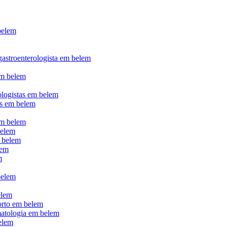
 belem
 gastroenterologista em belem
 em belem
ologistas em belem
as em belem
em belem
belem
m belem
lem
m
belem
elem
porto em belem
matologia em belem
elem