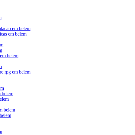
m
ulacao em belem
icas em belem
em
em
a em belem
m
are rpg em belem
lem
m belem
belem
em belem
 belem
em