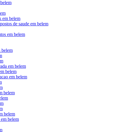
 belem
lem
es em belem
e postos de saude em belem
gatos em belem
m belem
m
em
rada em belem
em belem
tacao em belem
m
em
em belem
belem
em
em
 em belem
l em belem
em