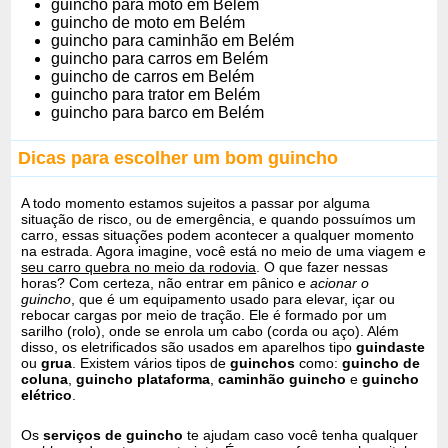
guincho para moto em Belém
guincho de moto em Belém
guincho para caminhão em Belém
guincho para carros em Belém
guincho de carros em Belém
guincho para trator em Belém
guincho para barco em Belém
Dicas para escolher um bom guincho
A todo momento estamos sujeitos a passar por alguma
situação de risco, ou de emergência, e quando possuímos um
carro, essas situações podem acontecer a qualquer momento
na estrada. Agora imagine, você está no meio de uma viagem e
seu carro quebra no meio da rodovia
. O que fazer nessas
horas? Com certeza, não entrar em pânico e
acionar o
guincho
, que é um equipamento usado para elevar, içar ou
rebocar cargas por meio de tração. Ele é formado por um
sarilho (rolo), onde se enrola um cabo (corda ou aço). Além
disso, os eletrificados são usados em aparelhos tipo
guindaste
ou
grua
. Existem vários tipos de
guinchos
como:
guincho de
coluna
,
guincho plataforma
,
caminhão guincho
e
guincho
elétrico
.
Os
serviços de guincho
te ajudam caso você tenha qualquer