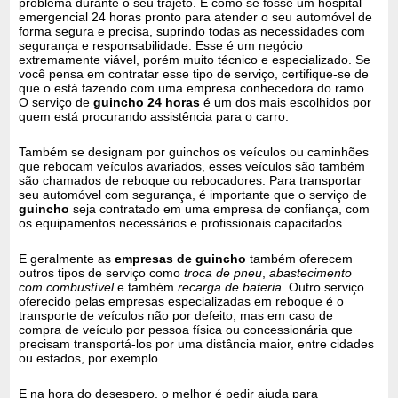
problema durante o seu trajeto. É como se fosse um hospital
emergencial 24 horas pronto para atender o seu automóvel de
forma segura e precisa, suprindo todas as necessidades com
segurança e responsabilidade. Esse é um negócio
extremamente viável, porém muito técnico e especializado. Se
você pensa em contratar esse tipo de serviço, certifique-se de
que o está fazendo com uma empresa conhecedora do ramo.
O serviço de
guincho 24 horas
é um dos mais escolhidos por
quem está procurando assistência para o carro.
Também se designam por guinchos os veículos ou caminhões
que rebocam veículos avariados, esses veículos são também
são chamados de reboque ou rebocadores. Para transportar
seu automóvel com segurança, é importante que o serviço de
guincho
seja contratado em uma empresa de confiança, com
os equipamentos necessários e profissionais capacitados.
E geralmente as
empresas de guincho
também oferecem
outros tipos de serviço como
troca de pneu
,
abastecimento
com combustível
e também
recarga de bateria
. Outro serviço
oferecido pelas empresas especializadas em reboque é o
transporte de veículos não por defeito, mas em caso de
compra de veículo por pessoa física ou concessionária que
precisam transportá-los por uma distância maior, entre cidades
ou estados, por exemplo.
E na hora do desespero, o melhor é pedir ajuda para