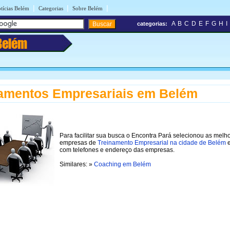
|
|
|
tícias Belém
Categorias
Sobre Belém
A
B
C
D
E
F
G
H
I
categorias:
Belém
amentos Empresariais em Belém
Para facilitar sua busca o Encontra Pará selecionou as melh
empresas de
Treinamento Empresarial na cidade de Belém
e
com telefones e endereço das empresas.
Similares: »
Coaching em Belém