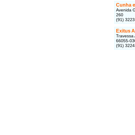
Cunha e
Avenida G
260
(91) 322
Exitus 
Travessa 
66055-03
(91) 322