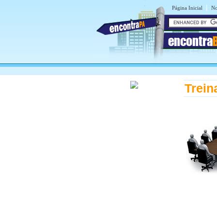
|
Página Inicial
No
encontra
Trein