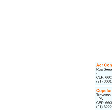
Acr Con
Rua Senad
-
CEP: 660
(91) 308
Copefor
Travessa 
- PA -
CEP: 660
(91) 322