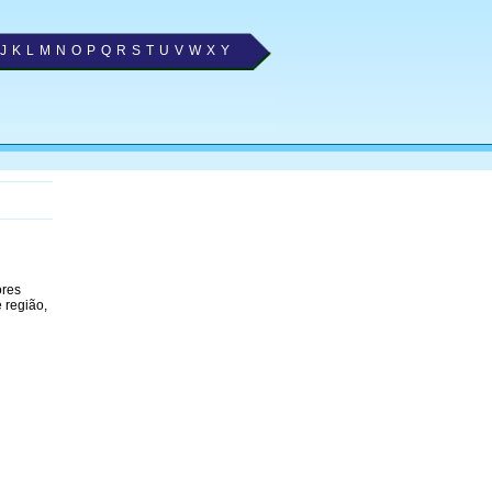
J
K
L
M
N
O
P
Q
R
S
T
U
V
W
X
Y
ores
 região,