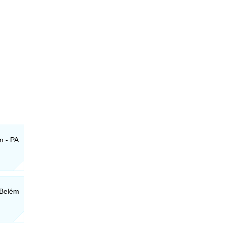
m - PA
 Belém