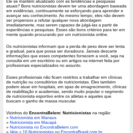
Ele se mantém atualizado com as tendências e pesquisas
atuais? Bons nutricionistas devem ter uma abordagem baseada
em evidências, continuamente se esforçando para aprender e
avançar seu conhecimento. Ao mesmo tempo, eles não devem
ser propensos a refutar qualquer nova abordagem
imediatamente, mas serem capazes de julgá-las a partir de
experiências e pesquisas. Esses são bons critérios para ter em
mente quando procurando por um nutricionista online.
Os nutricionistas informam que a perda de peso deve ser lenta
e gradual, para que possa ser duradoura. Jamais descarte
informações que esses competentes fornecem a você, seja na
consulta em um escritório ou em artigos na internet feita por
profissionais especializados no assunto.
Esses profissionais não ficam restritos a trabalhar em clínicas
de nutrição ou consultórios de nutricionistas. Eles também
podem atuar em hospitais, em spas de emagrecimento, clínicas
de reabilitação e academias, sendo muito popular o segmento
de nutricionista esportivo entre os atletas e aqueles que
buscam o ganho de massa muscular.
Vizinhos do
EncontraBelem: Nutricionistas
na região:
»
Nutricionista em Manaus
»
Nutricionista em Macapá
»
Nutricionista no EncontraBelem.com
»
Veja + 10 Nutricionistas no EncontraBrasil.com.br