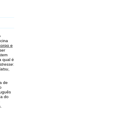
o
icina
corpo e
ser
batem
a qual é
estresse
:
iatsu
,
a de
o
tuguês
ía do
e
.