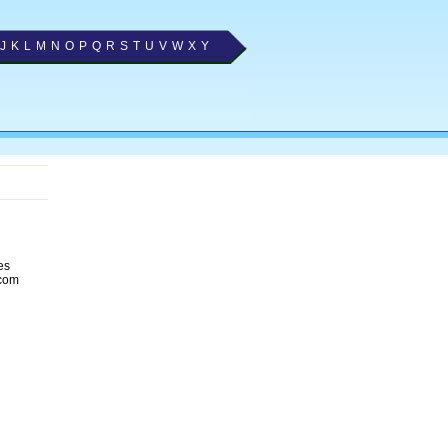
J
K
L
M
N
O
P
Q
R
S
T
U
V
W
X
Y
es
 com