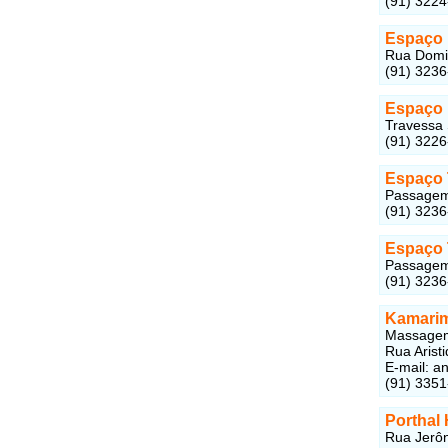
(91) 322
Espaço 
Rua Domin
(91) 323
Espaço
Travessa 
(91) 322
Espaço 
Passagem 
(91) 3236
Espaço 
Passagem 
(91) 3236
Kamari
Massagem
Rua Arist
E-mail:
a
(91) 335
Porthal 
Rua Jerôn