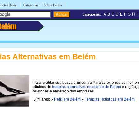
|
|
|
tícias Belém
Categorias
Sobre Belém
A
B
C
D
E
F
G
H
I
categorias:
Belém
ias Alternativas em Belém
Para facilitar sua busca o Encontra Pará selecionou as melhor
clínicas de
terapias alternativas na cidade de Belém
e região,
telefones e endereço das empresas.
Similares: »
Reiki em Belém
»
Terapias Holísticas em Belém