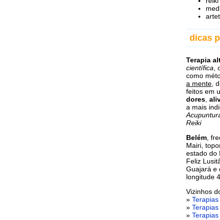
reik
med
arte
dicas p
Terapia al
científica
,
como métod
a mente
, 
feitos em
dores
,
ali
a mais ind
Acupuntur
Reiki
Belém
, f
Mairi, topo
estado do 
Feliz Lusi
Guajará e 
longitude 
Vizinhos 
»
Terapia
»
Terapia
»
Terapia