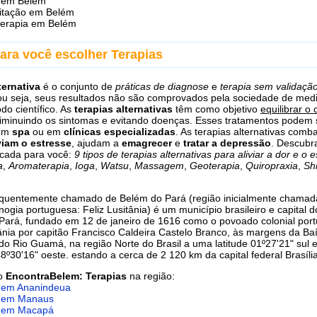
i em Belém
itação em Belém
terapia em Belém
ara você escolher Terapias
ternativa
é o conjunto de
práticas de diagnose
e
terapia sem validaçã
 ou seja, seus resultados não são comprovados pela sociedade de med
o científico. As
terapias alternativas
têm como objetivo
equilibrar o 
diminuindo os sintomas e evitando doenças. Esses tratamentos podem 
 um
spa
ou em
clínicas especializadas
. As terapias alternativas com
viam o estresse
, ajudam a
emagrecer
e
tratar a depressão
. Descubr
icada para você:
9 tipos de terapias alternativas para aliviar a dor e o 
a
,
Aromaterapia
,
Ioga
,
Watsu
,
Massagem
,
Geoterapia
,
Quiropraxia
,
Sh
requentemente chamado de Belém do Pará (região inicialmente chamad
nogia portuguesa: Feliz Lusitânia) é um município brasileiro e capital d
Pará, fundado em 12 de janeiro de 1616 como o povoado colonial por
tânia por capitão Francisco Caldeira Castelo Branco, às margens da Ba
do Rio Guamá, na região Norte do Brasil a uma latitude 01º27'21" sul 
48º30'16" oeste. estando a cerca de 2 120 km da capital federal Brasília
do
EncontraBelem: Terapias
na região:
s em Ananindeua
s em Manaus
s em Macapá