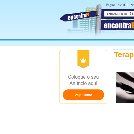
|
Página Inicial
No
encontra
Terap