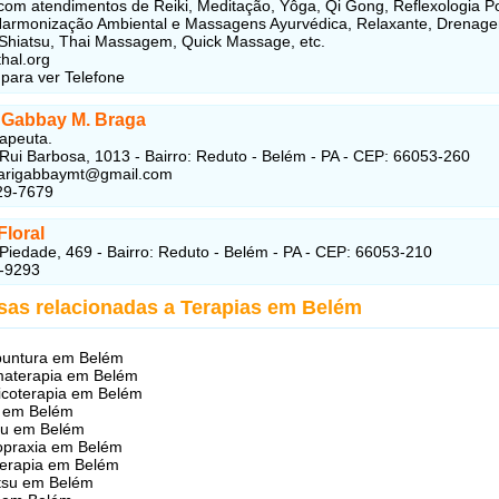
om atendimentos de Reiki, Meditação, Yôga, Qi Gong, Reflexologia P
Harmonização Ambiental e Massagens Ayurvédica, Relaxante, Drenag
, Shiatsu, Thai Massagem, Quick Massage, etc.
thal.org
 para ver Telefone
 Gabbay M. Braga
apeuta.
Rui Barbosa, 1013 - Bairro: Reduto - Belém - PA - CEP: 66053-260
arigabbaymt@gmail.com
29-7679
Floral
Piedade, 469 - Bairro: Reduto - Belém - PA - CEP: 66053-210
1-9293
sas relacionadas a Terapias em Belém
puntura em Belém
materapia em Belém
coterapia em Belém
a em Belém
su em Belém
opraxia em Belém
erapia em Belém
tsu em Belém