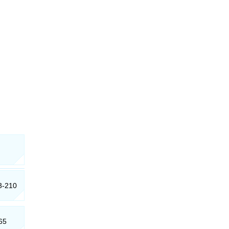
3-210
65