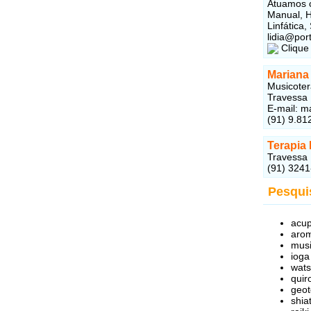
Atuamos c
Manual, 
Linfática
lidia@por
Clique
Mariana
Musicoter
Travessa 
E-mail:
m
(91) 9.81
Terapia 
Travessa 
(91) 324
Pesqui
acu
aro
musi
iog
wat
quir
geot
shia