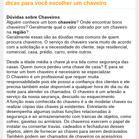
dicas para você escolher um chaveiro
Dúvidas sobre Chaveiros
Alguém conhece um bom
chaveiro
? Onde encontrar bons
chaveiros? Geralmente qual o valor cobrado por um chaveiro
na
região
?
Geralmente essas são as dúvidas mais comuns de quem
procura chaveiros. O serviço do chaveiro varia muito de acordo
com a solicitação e a necessidade do cliente, seja residencial,
comercial, casa, prédio, carro, entre outros.
Desde a idade média a chave já era tida como segurança das
casas. Quem nunca perdeu uma chave de casa? E para se
tornar um bom chaveiro é necessário se especializar.
O Chaveiro é um profissional que requer muita
responsabilidade pois ele possui a confiança dos clientes e ele
precisa também estar disponível a qualquer hora do dia ou da
noite para atender os chamados. O chaveiro é um artesão a
serviço da nossa seurança, descuido ou esquecimento.
A função mais conhecida do chaveiro é a de modelar chaves ou
realizar cópias das chaves já existentes. Entretanto ele
desempenha algumas outras funções relacionadas à
segurança e ao armazenamento com trancas de objetos, como
cofres, gavetas ou armários. Os chaveiros exercem o papel de
instalar ou consertar travas, cadeados e fechaduras desses
objetos, além de fornecer as chaves para serem destravados.
Também podem ser chamados de chaveiros os acessórios