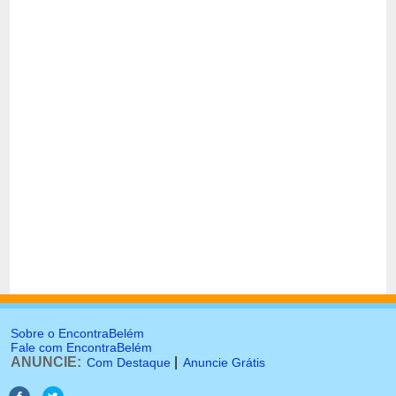
Sobre o EncontraBelém
Fale com EncontraBelém
ANUNCIE:
|
Com Destaque
Anuncie Grátis