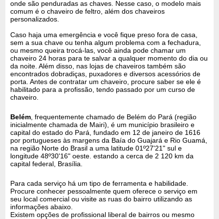
onde são penduradas as chaves. Nesse caso, o modelo mais
comum é o chaveiro de feltro, além dos chaveiros
personalizados.
Caso haja uma emergência e você fique preso fora de casa,
sem a sua chave ou tenha algum problema com a fechadura,
ou mesmo queira trocá-las, você ainda pode chamar um
chaveiro 24 horas para te salvar a qualquer momento do dia ou
da noite. Além disso, nas lojas de chaveiros também são
encontrados dobradiças, puxadores e diversos acessórios de
porta. Antes de contratar um chaveiro, procure saber se ele é
habilitado para a profissão, tendo passado por um curso de
chaveiro.
Belém
, frequentemente chamado de Belém do Pará (região
inicialmente chamada de Mairi), é um município brasileiro e
capital do estado do Pará, fundado em 12 de janeiro de 1616
por portugueses às margens da Baía do Guajará e Rio Guamá,
na região Norte do Brasil a uma latitude 01º27'21" sul e
longitude 48º30'16" oeste. estando a cerca de 2 120 km da
capital federal, Brasília.
Para cada serviço há um tipo de ferramenta e habilidade.
Procure conhecer pessoalmente quem oferece o serviço em
seu local comercial ou visite as ruas do bairro utilizando as
informações abaixo.
Existem opções de profissional liberal de bairros ou mesmo