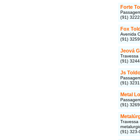
Forte To
Passagem 
(91) 322
Fox Tol
Avenida C
(91) 325
Jeová G
Travessa 
(91) 324
Js Told
Passagem 
(91) 323
Metal L
Passagem 
(91) 326
Metalúr
Travessa 
metalurg
(91) 323-