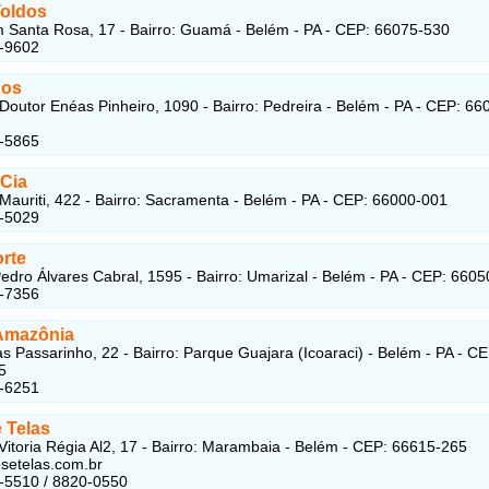
oldos
Santa Rosa, 17 - Bairro: Guamá - Belém - PA - CEP: 66075-530
9-9602
dos
Doutor Enéas Pinheiro, 1090 - Bairro: Pedreira - Belém - PA - CEP: 66
6-5865
 Cia
Mauriti, 422 - Bairro: Sacramenta - Belém - PA - CEP: 66000-001
4-5029
orte
edro Álvares Cabral, 1595 - Bairro: Umarizal - Belém - PA - CEP: 660
4-7356
Amazônia
s Passarinho, 22 - Bairro: Parque Guajara (Icoaraci) - Belém - PA - CE
5
8-6251
 Telas
Vitoria Régia Al2, 17 - Bairro: Marambaia - Belém - CEP: 66615-265
setelas.com.br
-5510 / 8820-0550