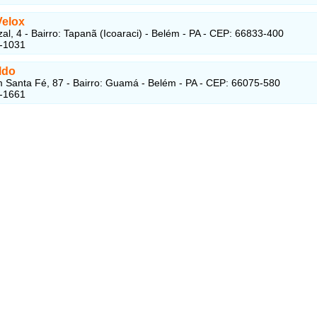
Velox
al, 4 - Bairro: Tapanã (Icoaraci) - Belém - PA - CEP: 66833-400
8-1031
ldo
Santa Fé, 87 - Bairro: Guamá - Belém - PA - CEP: 66075-580
9-1661