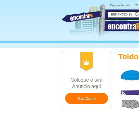
|
Página Inicial
No
encontra
Told