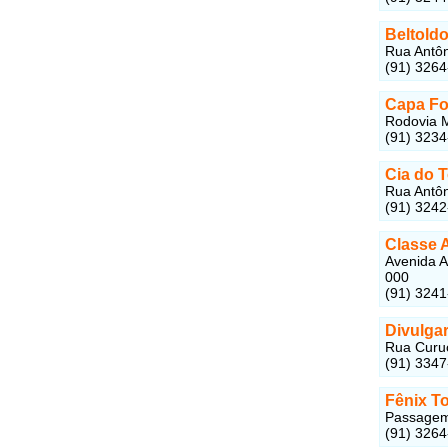
Beltold
Rua Antôn
(91) 326
Capa Fo
Rodovia M
(91) 323
Cia do 
Rua Antôn
(91) 324
Classe 
Avenida A
000
(91) 324
Divulga
Rua Curuç
(91) 334
Fênix T
Passagem 
(91) 326