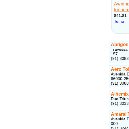
Abrigos
Travessa 
157
(91) 3083
Aero To
Avenida E
66030-25
(91) 308
Albemix
Rua Triun
(91) 303
Amaral 
Avenida P
000
(91) 324