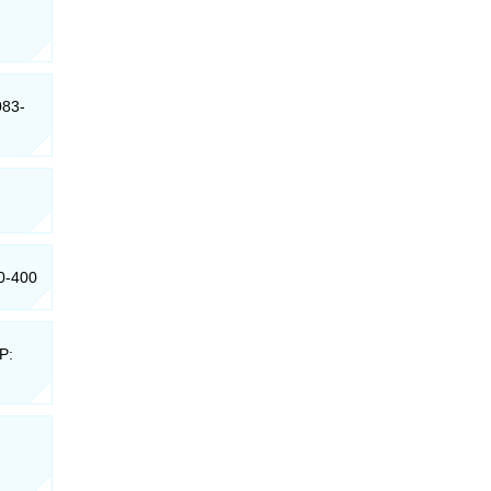
083-
50-400
P: