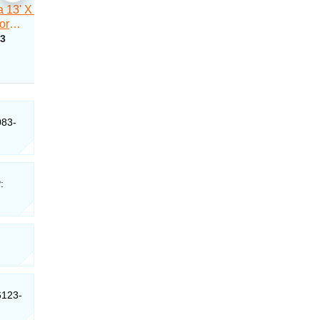
083-
:
6123-