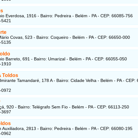
os
io Everdosa, 1916 - Bairro: Pedreira - Belém - PA - CEP: 66085-756
4-5421
rte
ário Covas, 523 - Bairro: Coqueiro - Belém - PA - CEP: 66650-000
4-5135
Toldo
io Barreto, 691 - Bairro: Umarizal - Belém - PA - CEP: 66055-050
2-1910
A Toldos
lmirante Tamandaré, 178 A - Bairro: Cidade Velha - Belém - PA - CEP:
1-0972
r
á, 920 - Bairro: Telégrafo Sem Fio - Belém - PA - CEP: 66113-250
7-3697
oldos
Auxiliadora, 2813 - Bairro: Pedreira - Belém - PA - CEP: 66080-195
4-0962