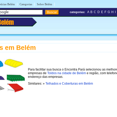
|
|
|
tícias Belém
Categorias
Sobre Belém
A
B
C
D
E
F
G
H
I
categorias:
Belém
os em Belém
Para facilitar sua busca o Encontra Pará selecionou as melhor
empresas de
Toldos na cidade de Belém
e região, com telefon
endereço das empresas.
Similares: »
Telhados e Coberturas em Belém