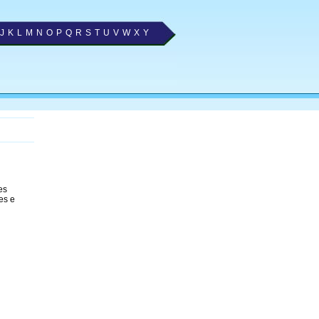
J
K
L
M
N
O
P
Q
R
S
T
U
V
W
X
Y
es
es e