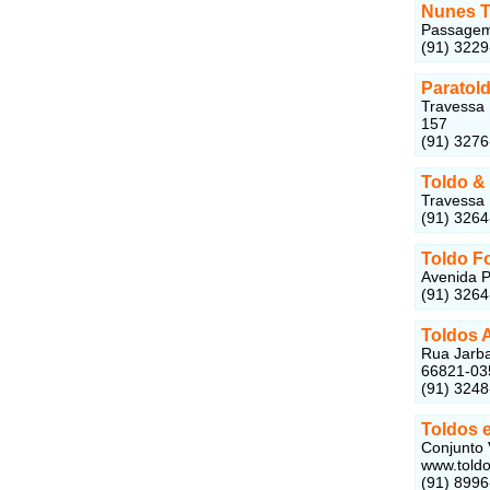
Nunes T
Passagem 
(91) 322
Paratol
Travessa 
157
(91) 327
Toldo &
Travessa 
(91) 326
Toldo F
Avenida P
(91) 326
Toldos 
Rua Jarba
66821-03
(91) 324
Toldos e
Conjunto 
www.toldo
(91) 8996