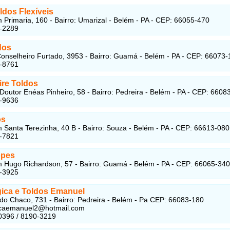
ldos Flexíveis
Primaria, 160 - Bairro: Umarizal - Belém - PA - CEP: 66055-470
2-2289
dos
onselheiro Furtado, 3953 - Bairro: Guamá - Belém - PA - CEP: 66073-
9-8761
ire Toldos
Doutor Enéas Pinheiro, 58 - Bairro: Pedreira - Belém - PA - CEP: 6608
4-9636
os
Santa Terezinha, 40 B - Bairro: Souza - Belém - PA - CEP: 66613-080
1-7821
opes
Hugo Richardson, 57 - Bairro: Guamá - Belém - PA - CEP: 66065-340
9-3925
gica e Toldos Emanuel
do Chaco, 731 - Bairro: Pedreira - Belém - Pa CEP: 66083-180
icaemanuel2@hotmail.com
0396 / 8190-3219