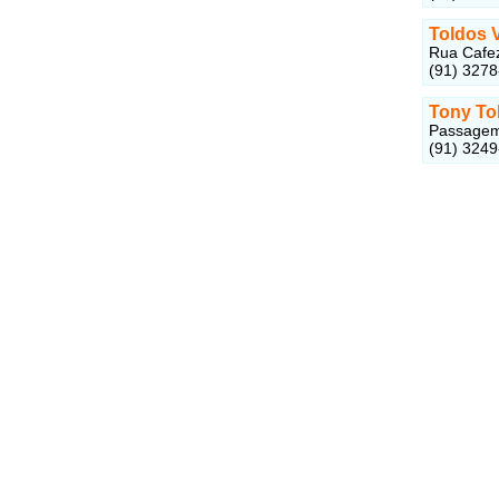
Toldos 
Rua Cafez
(91) 327
Tony To
Passagem 
(91) 324