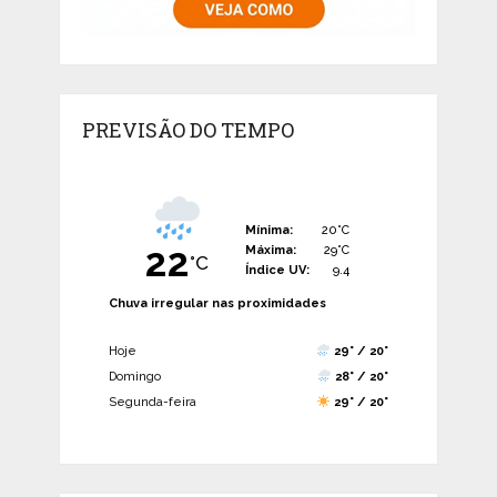
PREVISÃO DO TEMPO
Mínima:
20°C
22
Máxima:
29°C
°C
Índice UV:
9.4
Chuva irregular nas proximidades
Hoje
29° / 20°
Domingo
28° / 20°
Segunda-feira
29° / 20°