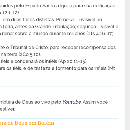
buídos pelo Espírito Santo à Igreja para sua edificação,
12.1-12).
 em duas fases distintas. Primeira – invisível ao
da terra, antes da Grande Tribulação; segunda – visível e
a reinar sobre o mundo durante mil anos (1Ts 4.16. 17;
e o Tribunal de Cristo, para receber recompensa dos
na terra (2Co 5.10).
éis e condenará os infiéis (Ap 20.11-15).
a os fiéis, e de tristeza e tormento para os infiéis (Mt
bléia de Deus ao vivo pelo
Youtube
.
Assim você
stiver.
ia de Deus em Belém