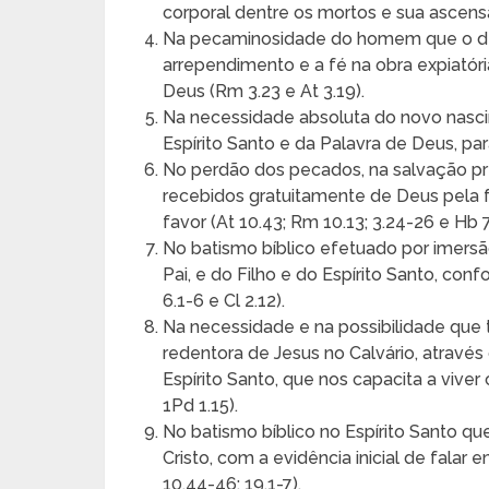
corporal dentre os mortos e sua ascensão
Na pecaminosidade do homem que o des
arrependimento e a fé na obra expiatóri
Deus (Rm 3.23 e At 3.19).
Na necessidade absoluta do novo nasci
Espírito Santo e da Palavra de Deus, pa
No perdão dos pecados, na salvação pre
recebidos gratuitamente de Deus pela f
favor (At 10.43; Rm 10.13; 3.24-26 e Hb 7.
No batismo bíblico efetuado por imers
Pai, e do Filho e do Espírito Santo, co
6.1-6 e Cl 2.12).
Na necessidade e na possibilidade que 
redentora de Jesus no Calvário, através 
Espírito Santo, que nos capacita a vive
1Pd 1.15).
No batismo bíblico no Espírito Santo q
Cristo, com a evidência inicial de falar 
10.44-46; 19.1-7).