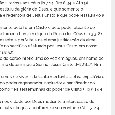
 vitoriosa aos céus (Is 7.14; Rm 8.34 e At 1.9).
tituiu da glória de Deus, e que somente o
a e redentora de Jesus Cristo é que pode restaurá-lo a
mento pela fé em Cristo e pelo poder atuante do
ra tornar o homem digno do Reino dos Céus (Jo 3.3-8).
sente e perfeita e na eterna justificação da alma,
é no sacrifício efetuado por Jesus Cristo em nosso
25; 5.9).
ão do corpo inteiro uma só vez em águas, em nome do
nforme determinou o Senhor Jesus Cristo (Mt 28.19; Rm
temos de viver vida santa mediante a obra expiatória e
do poder regenerador, inspirador e santificador do
r como fiéis testemunhas do poder de Cristo (Hb 9.14 e
ue nos é dado por Deus mediante a intercessão de
em outras línguas, conforme a sua vontade (At 1.5; 2.4;