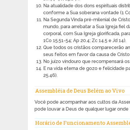
Na atualidade dos dons espirituais distri
conforme a Sua soberana vontade (1 Co 
Na Segunda Vinda pré-milenial de Cristo,
mundo, para arrebatar a Sua Igreja fiel 
corporal, com Sua Igreja glorificada, par
1Co 15.51-54; Ap 20.4; Zc 14.5 e Jd 14).
Que todos os cristãos comparecerão ant
seus feitos em favor da causa de Cristo 
No juízo vindouro que recompensará os fi
E na vida eterna de gozo e felicidade par
25.46).
Assembléia de Deus Belém ao Vivo
Você pode acompanhar aos cultos da Assem
pode louvar a Deus de qualquer lugar onde e
Horário de Funcionamento Assemblé