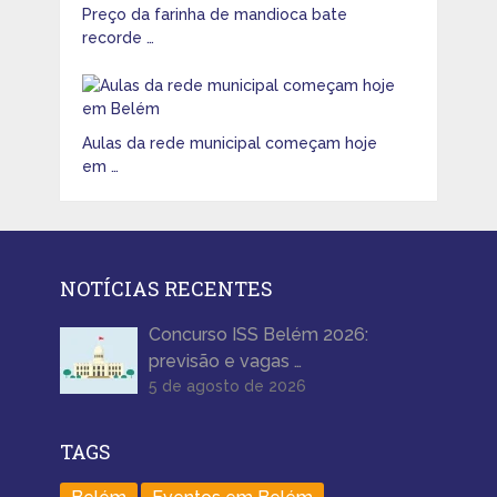
Preço da farinha de mandioca bate
recorde …
Aulas da rede municipal começam hoje
em …
NOTÍCIAS RECENTES
Concurso ISS Belém 2026:
previsão e vagas …
5 de agosto de 2026
TAGS