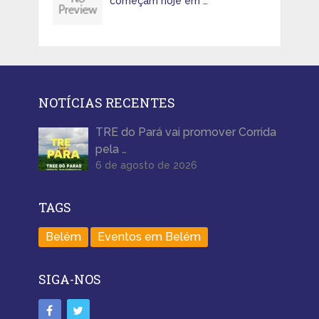
começam hoje em …
NOTÍCIAS RECENTES
TRE do Pará vai promover Corrida
pela …
6 de agosto de 2026
TAGS
Belém
Eventos em Belém
SIGA-NOS